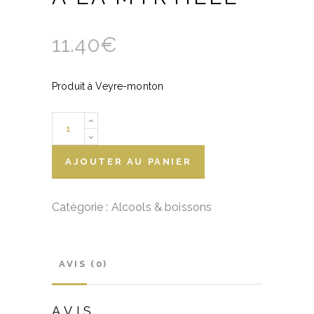
11.40
€
Produit à Veyre-monton
VIN
PETILLANT
A
AJOUTER AU PANIER
LA
MYRTILLE
Catégorie :
Alcools & boissons
quantity
AVIS (0)
AVIS