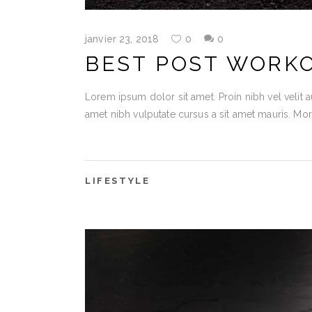
janvier 23, 2018
0
0
BEST POST WORKO
Lorem ipsum dolor sit amet. Proin nibh vel velit a
amet nibh vulputate cursus a sit amet mauris. Mo
LIFESTYLE