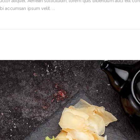
uctor aliquet. Aenean sollicitudin, lorem quis bibendum auci elit cons
rbi accumsan ipsum velit.