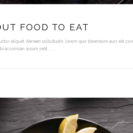
UT FOOD TO EAT
uctor aliquet. Aenean sollicitudin, lorem quis bibendum auci elit cons
rbi accumsan ipsum velit.