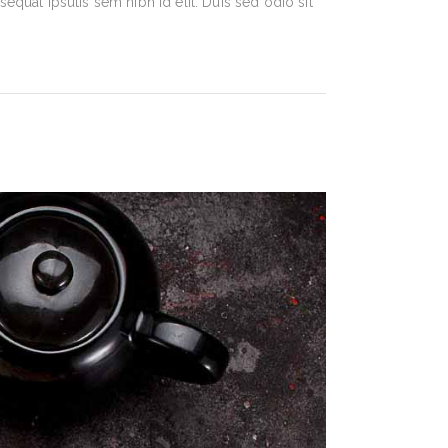
equat ipsutis sem nibh id elit. Duis sed odio sit