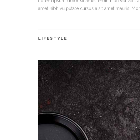
Lorem ipsum dolor sit amet. Proin nibh vel velit a
amet nibh vulputate cursus a sit amet mauris. Mo
LIFESTYLE