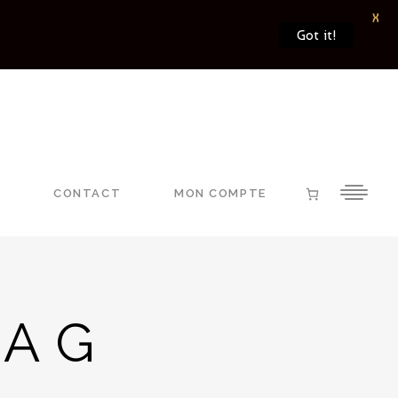
X
Got it!
E
CONTACT
MON COMPTE
TAG